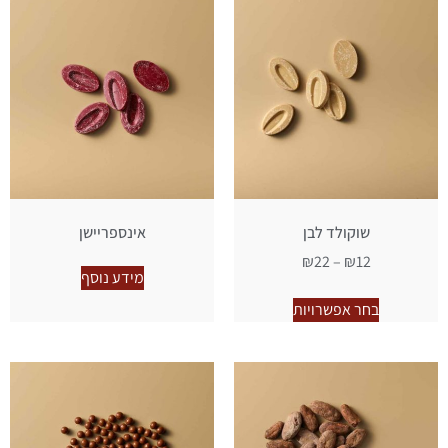
שוקולד לבן
אינספריישן
₪
22
–
₪
12
מידע נוסף
בחר אפשרויות