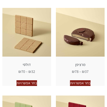
מרציפן
דולסי
₪
70
–
₪
32
₪
78
–
₪
37
בחר אפשרויות
בחר אפשרויות